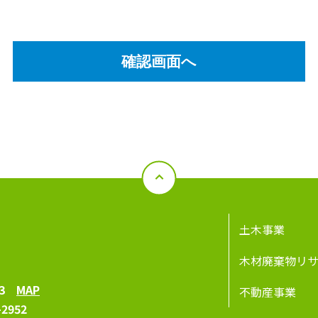
土木事業
木材廃棄物リ
-3
MAP
不動産事業
-2952